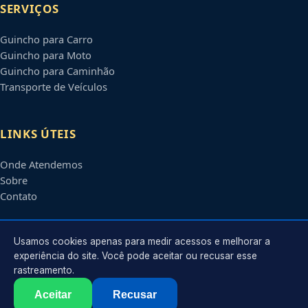
SERVIÇOS
Guincho para Carro
Guincho para Moto
Guincho para Caminhão
Transporte de Veículos
LINKS ÚTEIS
Onde Atendemos
Sobre
Contato
CONTATO
Usamos cookies apenas para medir acessos e melhorar a
experiência do site. Você pode aceitar ou recusar esse
rastreamento.
Atendimento em
Vitória
-
ES
e regiões parceiras
contato@guinchosemvitoria.com.br
Aceitar
Recusar
©
2026
Guincho em
Vitória
-
ES
. Todos os direitos reservados.