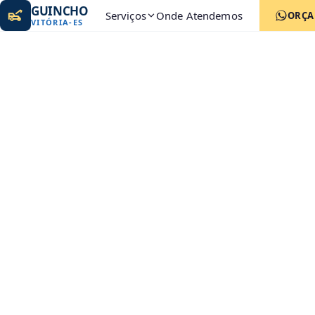
GUINCHO
Serviços
Onde Atendemos
ORÇ
VITÓRIA
-
ES