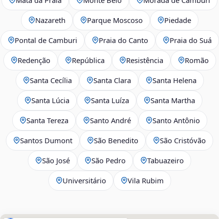
Nazareth
Parque Moscoso
Piedade
Pontal de Camburi
Praia do Canto
Praia do Suá
Redenção
República
Resistência
Romão
Santa Cecília
Santa Clara
Santa Helena
Santa Lúcia
Santa Luíza
Santa Martha
Santa Tereza
Santo André
Santo Antônio
Santos Dumont
São Benedito
São Cristóvão
São José
São Pedro
Tabuazeiro
Universitário
Vila Rubim