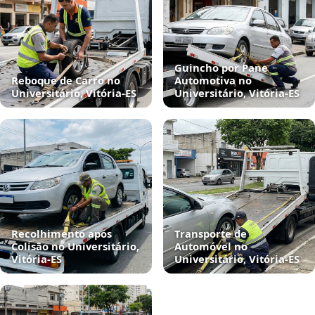
Guincho por Pane
Reboque de Carro no
Automotiva no
Universitário, Vitória‑ES
Universitário, Vitória‑ES
Recolhimento após
Transporte de
Colisão no Universitário,
Automóvel no
Vitória‑ES
Universitário, Vitória‑ES