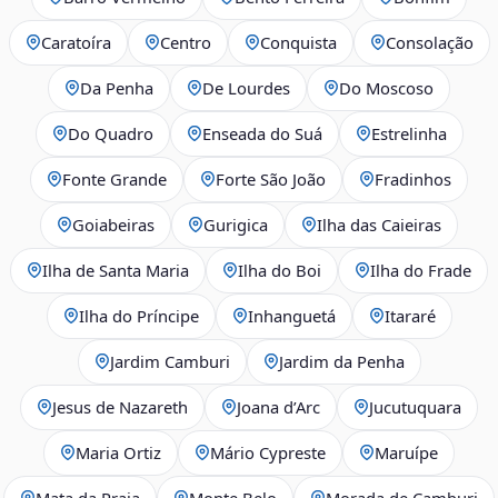
Caratoíra
Centro
Conquista
Consolação
Da Penha
De Lourdes
Do Moscoso
Do Quadro
Enseada do Suá
Estrelinha
Fonte Grande
Forte São João
Fradinhos
Goiabeiras
Gurigica
Ilha das Caieiras
Ilha de Santa Maria
Ilha do Boi
Ilha do Frade
Ilha do Príncipe
Inhanguetá
Itararé
Jardim Camburi
Jardim da Penha
Jesus de Nazareth
Joana d’Arc
Jucutuquara
Maria Ortiz
Mário Cypreste
Maruípe
Mata da Praia
Monte Belo
Morada de Camburi