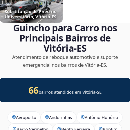
Substituição de Pneu no
Universitário, Vitória‑ES
Guincho para Carro nos
Principais Bairros de
Vitória‑ES
Atendimento de reboque automotivo e suporte
emergencial nos bairros de Vitória‑ES.
66
bairros atendidos em
Vitória
-
SE
Aeroporto
Andorinhas
Antônio Honório
Barro Vermelho
Bento Ferreira
Bonfim