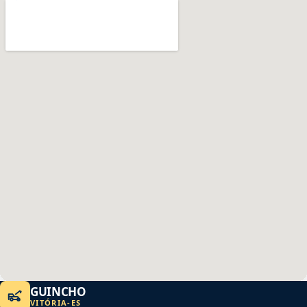
GUINCHO
VITÓRIA
-
ES