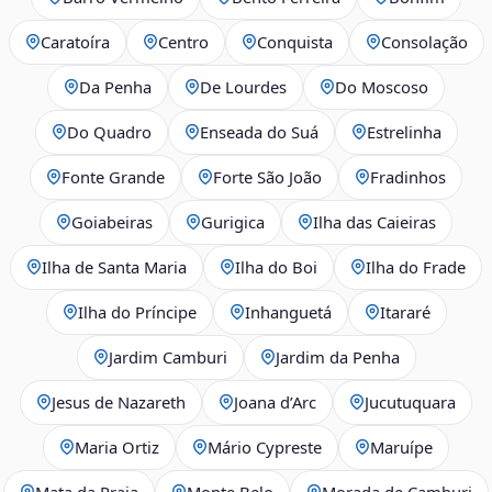
Caratoíra
Centro
Conquista
Consolação
Da Penha
De Lourdes
Do Moscoso
Do Quadro
Enseada do Suá
Estrelinha
Fonte Grande
Forte São João
Fradinhos
Goiabeiras
Gurigica
Ilha das Caieiras
Ilha de Santa Maria
Ilha do Boi
Ilha do Frade
Ilha do Príncipe
Inhanguetá
Itararé
Jardim Camburi
Jardim da Penha
Jesus de Nazareth
Joana d’Arc
Jucutuquara
Maria Ortiz
Mário Cypreste
Maruípe
Mata da Praia
Monte Belo
Morada de Camburi