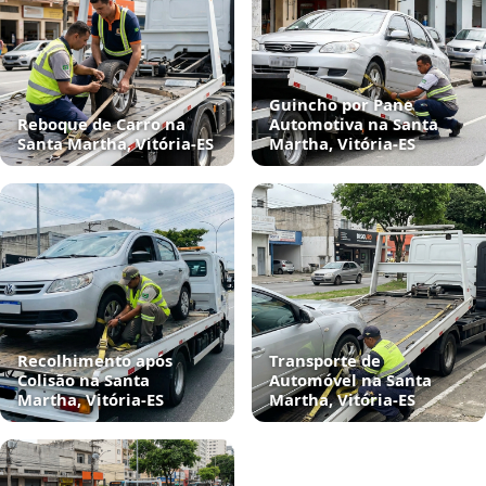
Guincho por Pane
Reboque de Carro na
Automotiva na Santa
Santa Martha, Vitória‑ES
Martha, Vitória‑ES
Recolhimento após
Transporte de
Colisão na Santa
Automóvel na Santa
Martha, Vitória‑ES
Martha, Vitória‑ES