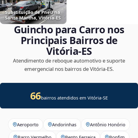
Substituição de Pneu na
Santa Martha, Vitória‑ES
Guincho para Carro nos
Principais Bairros de
Vitória‑ES
Atendimento de reboque automotivo e suporte
emergencial nos bairros de Vitória‑ES.
66
bairros atendidos em
Vitória
-
SE
Aeroporto
Andorinhas
Antônio Honório
Barro Vermelho
Bento Ferreira
Bonfim