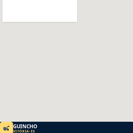
GUINCHO
VITÓRIA
-
ES