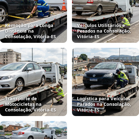
Remoção para Longa
Veículos Utilitários e
Distância na
Pesados na Consolação,
Consolação, Vitória‑ES
Vitória‑ES
Transporte de
Logística para Veículos
Motocicletas na
Parados na Consolação,
Consolação, Vitória‑ES
Vitória‑ES