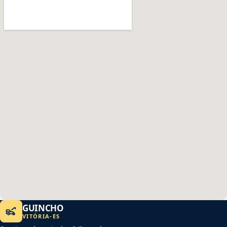
GUINCHO
VITÓRIA
-
ES