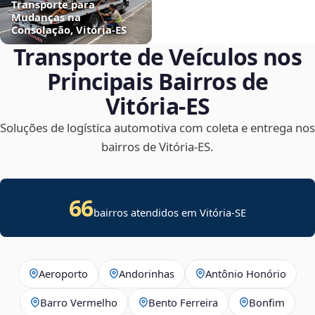
Transporte para
Mudanças na
Consolação, Vitória‑ES
Transporte de Veículos nos
Principais Bairros de
Vitória‑ES
Soluções de logística automotiva com coleta e entrega nos
bairros de Vitória‑ES.
66
bairros atendidos em
Vitória
-
SE
Aeroporto
Andorinhas
Antônio Honório
Barro Vermelho
Bento Ferreira
Bonfim