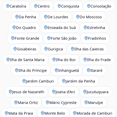
Caratoíra
Centro
Conquista
Consolação
Da Penha
De Lourdes
Do Moscoso
Do Quadro
Enseada do Suá
Estrelinha
Fonte Grande
Forte São João
Fradinhos
Goiabeiras
Gurigica
Ilha das Caieiras
Ilha de Santa Maria
Ilha do Boi
Ilha do Frade
Ilha do Príncipe
Inhanguetá
Itararé
Jardim Camburi
Jardim da Penha
Jesus de Nazareth
Joana d’Arc
Jucutuquara
Maria Ortiz
Mário Cypreste
Maruípe
Mata da Praia
Monte Belo
Morada de Camburi