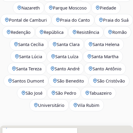
Nazareth
Parque Moscoso
Piedade
Pontal de Camburi
Praia do Canto
Praia do Suá
Redenção
República
Resistência
Romão
Santa Cecília
Santa Clara
Santa Helena
Santa Lúcia
Santa Luíza
Santa Martha
Santa Tereza
Santo André
Santo Antônio
Santos Dumont
São Benedito
São Cristóvão
São José
São Pedro
Tabuazeiro
Universitário
Vila Rubim