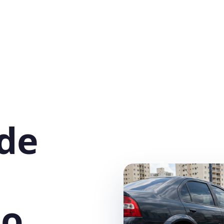
 de
o,