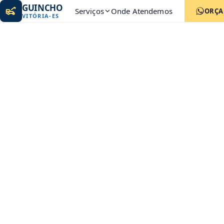
GUINCHO
Serviços
Onde Atendemos
ORÇ
VITÓRIA
-
ES