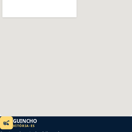
GUINCHO
VITÓRIA
-
ES