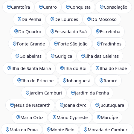
Caratoíra
Centro
Conquista
Consolação
Da Penha
De Lourdes
Do Moscoso
Do Quadro
Enseada do Suá
Estrelinha
Fonte Grande
Forte São João
Fradinhos
Goiabeiras
Gurigica
Ilha das Caieiras
Ilha de Santa Maria
Ilha do Boi
Ilha do Frade
Ilha do Príncipe
Inhanguetá
Itararé
Jardim Camburi
Jardim da Penha
Jesus de Nazareth
Joana d’Arc
Jucutuquara
Maria Ortiz
Mário Cypreste
Maruípe
Mata da Praia
Monte Belo
Morada de Camburi