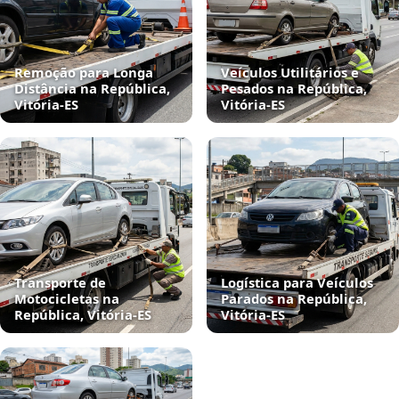
Remoção para Longa
Veículos Utilitários e
Distância na República,
Pesados na República,
Vitória‑ES
Vitória‑ES
Transporte de
Logística para Veículos
Motocicletas na
Parados na República,
República, Vitória‑ES
Vitória‑ES