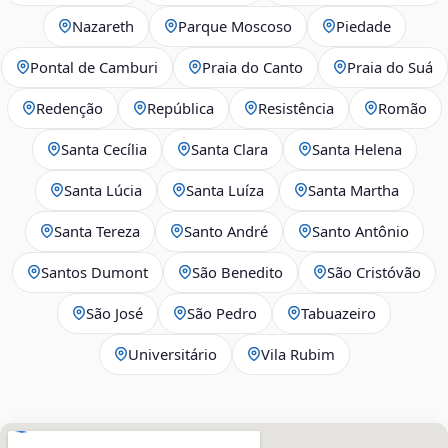
Nazareth
Parque Moscoso
Piedade
Pontal de Camburi
Praia do Canto
Praia do Suá
Redenção
República
Resistência
Romão
Santa Cecília
Santa Clara
Santa Helena
Santa Lúcia
Santa Luíza
Santa Martha
Santa Tereza
Santo André
Santo Antônio
Santos Dumont
São Benedito
São Cristóvão
São José
São Pedro
Tabuazeiro
Universitário
Vila Rubim