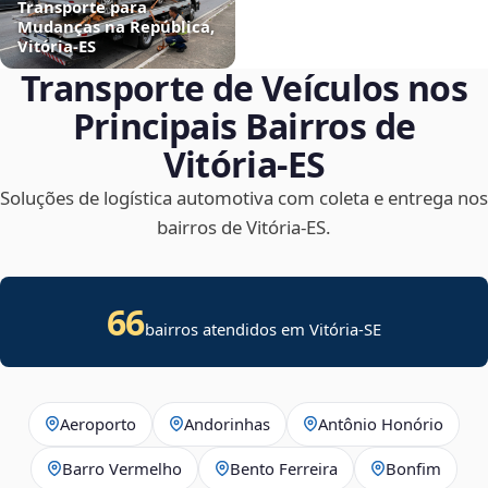
Transporte para
Mudanças na República,
Vitória‑ES
Transporte de Veículos nos
Principais Bairros de
Vitória‑ES
Soluções de logística automotiva com coleta e entrega nos
bairros de Vitória‑ES.
66
bairros atendidos em
Vitória
-
SE
Aeroporto
Andorinhas
Antônio Honório
Barro Vermelho
Bento Ferreira
Bonfim