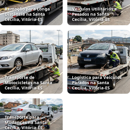
Remoção para Longa
Veículos Utilitários e
Distância na Santa
Pesados na Santa
Cecília, Vitória‑ES
Cecília, Vitória‑ES
Transporte de
Logística para Veículos
Motocicletas na Santa
Parados na Santa
Cecília, Vitória‑ES
Cecília, Vitória‑ES
Transporte para
Mudanças na Santa
Cecília, Vitória‑ES