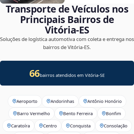
Transporte de Veículos nos
Principais Bairros de
Vitória‑ES
Soluções de logística automotiva com coleta e entrega nos
bairros de Vitória‑ES.
66
bairros atendidos em
Vitória
-
SE
Aeroporto
Andorinhas
Antônio Honório
Barro Vermelho
Bento Ferreira
Bonfim
Caratoíra
Centro
Conquista
Consolação