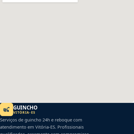
GUINCHO
VITÓRIA
-
ES
Serviços de guincho 24h e reboque com
atendimento em
Vitória
-
ES
. Profissionais
qualificados, orçamento sem compromisso