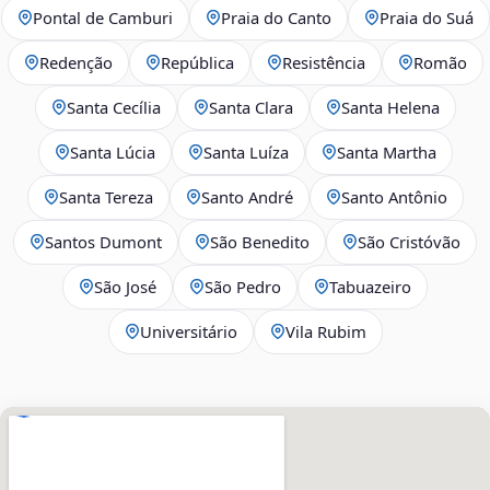
Pontal de Camburi
Praia do Canto
Praia do Suá
Redenção
República
Resistência
Romão
Santa Cecília
Santa Clara
Santa Helena
Santa Lúcia
Santa Luíza
Santa Martha
Santa Tereza
Santo André
Santo Antônio
Santos Dumont
São Benedito
São Cristóvão
São José
São Pedro
Tabuazeiro
Universitário
Vila Rubim