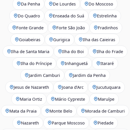
Da Penha
De Lourdes
Do Moscoso
Do Quadro
Enseada do Suá
Estrelinha
Fonte Grande
Forte São João
Fradinhos
Goiabeiras
Gurigica
Ilha das Caieiras
Ilha de Santa Maria
Ilha do Boi
Ilha do Frade
Ilha do Príncipe
Inhanguetá
Itararé
Jardim Camburi
Jardim da Penha
Jesus de Nazareth
Joana d’Arc
Jucutuquara
Maria Ortiz
Mário Cypreste
Maruípe
Mata da Praia
Monte Belo
Morada de Camburi
Nazareth
Parque Moscoso
Piedade