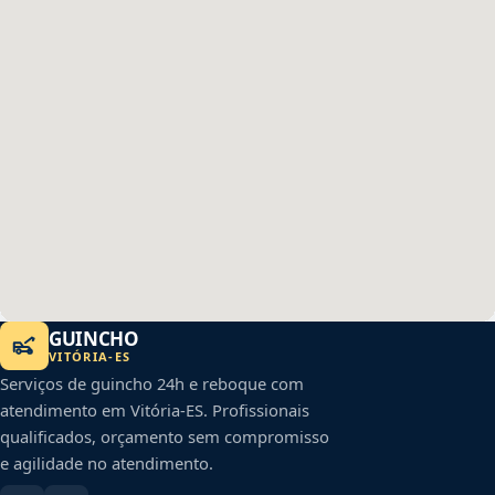
GUINCHO
VITÓRIA
-
ES
Serviços de guincho 24h e reboque com
atendimento em
Vitória
-
ES
. Profissionais
qualificados, orçamento sem compromisso
e agilidade no atendimento.