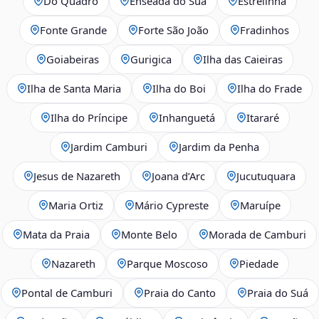
Do Quadro
Enseada do Suá
Estrelinha
Fonte Grande
Forte São João
Fradinhos
Goiabeiras
Gurigica
Ilha das Caieiras
Ilha de Santa Maria
Ilha do Boi
Ilha do Frade
Ilha do Príncipe
Inhanguetá
Itararé
Jardim Camburi
Jardim da Penha
Jesus de Nazareth
Joana d’Arc
Jucutuquara
Maria Ortiz
Mário Cypreste
Maruípe
Mata da Praia
Monte Belo
Morada de Camburi
Nazareth
Parque Moscoso
Piedade
Pontal de Camburi
Praia do Canto
Praia do Suá