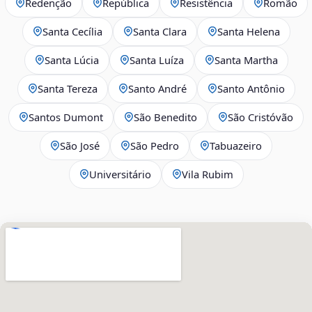
Redenção
República
Resistência
Romão
Santa Cecília
Santa Clara
Santa Helena
Santa Lúcia
Santa Luíza
Santa Martha
Santa Tereza
Santo André
Santo Antônio
Santos Dumont
São Benedito
São Cristóvão
São José
São Pedro
Tabuazeiro
Universitário
Vila Rubim