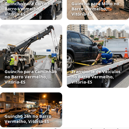
Guincho para Carro no
Guincho para Moto no
Barro Vermelho,
Barro Vermelho,
Vitória‑ES
Vitória‑ES
Guincho para Caminhão
Transporte de Veículos
no Barro Vermelho,
no Barro Vermelho,
Vitória‑ES
Vitória‑ES
Guincho 24h no Barro
Vermelho, Vitória‑ES