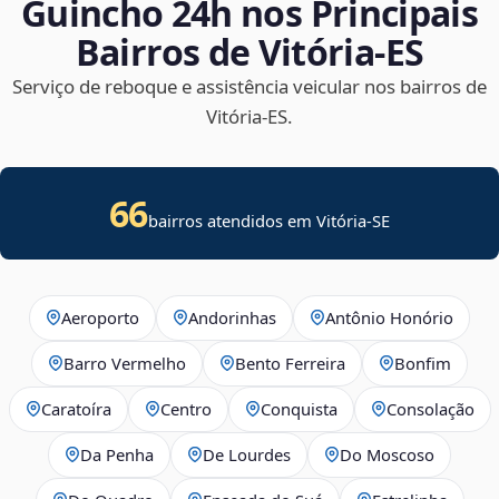
Guincho 24h nos Principais
Bairros de Vitória‑ES
Serviço de reboque e assistência veicular nos bairros de
Vitória‑ES.
66
bairros atendidos em
Vitória
-
SE
Aeroporto
Andorinhas
Antônio Honório
Barro Vermelho
Bento Ferreira
Bonfim
Caratoíra
Centro
Conquista
Consolação
Da Penha
De Lourdes
Do Moscoso