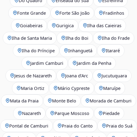
Do Quadro
Enseada do Suá
Estrelinha
Fonte Grande
Forte São João
Fradinhos
Goiabeiras
Gurigica
Ilha das Caieiras
Ilha de Santa Maria
Ilha do Boi
Ilha do Frade
Ilha do Príncipe
Inhanguetá
Itararé
Jardim Camburi
Jardim da Penha
Jesus de Nazareth
Joana d’Arc
Jucutuquara
Maria Ortiz
Mário Cypreste
Maruípe
Mata da Praia
Monte Belo
Morada de Camburi
Nazareth
Parque Moscoso
Piedade
Pontal de Camburi
Praia do Canto
Praia do Suá