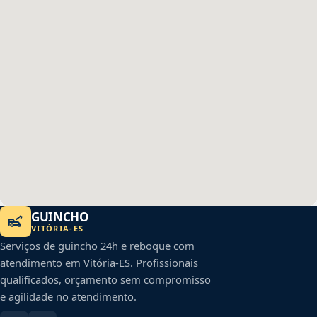
GUINCHO
VITÓRIA
-
ES
Serviços de guincho 24h e reboque com
atendimento em
Vitória
-
ES
. Profissionais
qualificados, orçamento sem compromisso
e agilidade no atendimento.