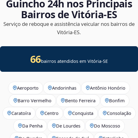
Guincho 24h nos Principais
Bairros de Vitória‑ES
Serviço de reboque e assistência veicular nos bairros de
Vitória‑ES.
66
bairros atendidos em
Vitória
-
SE
Aeroporto
Andorinhas
Antônio Honório
Barro Vermelho
Bento Ferreira
Bonfim
Caratoíra
Centro
Conquista
Consolação
Da Penha
De Lourdes
Do Moscoso