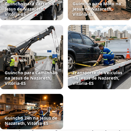
Guincho para Carro na
Guincho para Moto na
Jesus de Nazareth,
Jesus de Nazareth,
Vitória‑ES
Vitória‑ES
Guincho para Caminhão
Transporte de Veículos
na Jesus de Nazareth,
na Jesus de Nazareth,
Vitória‑ES
Vitória‑ES
Guincho 24h na Jesus de
Nazareth, Vitória‑ES