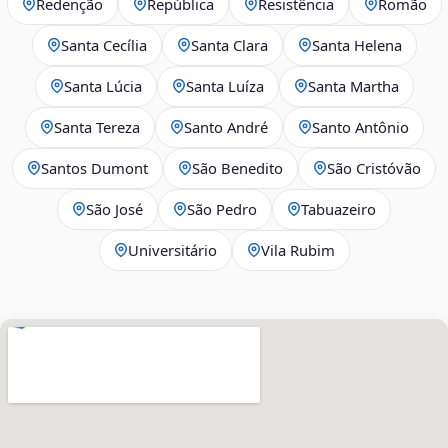
Redenção
República
Resistência
Romão
Santa Cecília
Santa Clara
Santa Helena
Santa Lúcia
Santa Luíza
Santa Martha
Santa Tereza
Santo André
Santo Antônio
Santos Dumont
São Benedito
São Cristóvão
São José
São Pedro
Tabuazeiro
Universitário
Vila Rubim