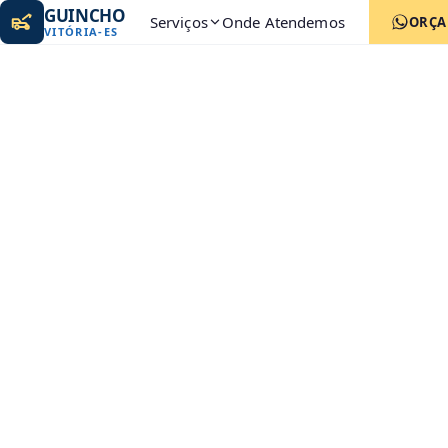
GUINCHO
Serviços
Onde Atendemos
ORÇ
VITÓRIA
-
ES