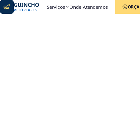
GUINCHO
Serviços
Onde Atendemos
ORÇ
VITÓRIA
-
ES