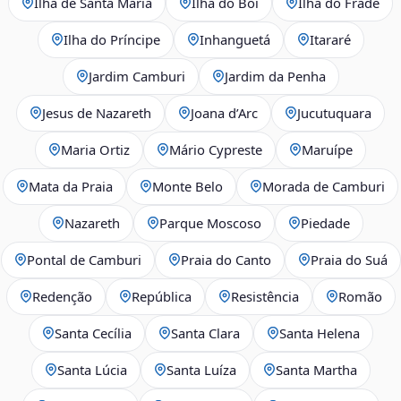
Ilha de Santa Maria
Ilha do Boi
Ilha do Frade
Ilha do Príncipe
Inhanguetá
Itararé
Jardim Camburi
Jardim da Penha
Jesus de Nazareth
Joana d’Arc
Jucutuquara
Maria Ortiz
Mário Cypreste
Maruípe
Mata da Praia
Monte Belo
Morada de Camburi
Nazareth
Parque Moscoso
Piedade
Pontal de Camburi
Praia do Canto
Praia do Suá
Redenção
República
Resistência
Romão
Santa Cecília
Santa Clara
Santa Helena
Santa Lúcia
Santa Luíza
Santa Martha