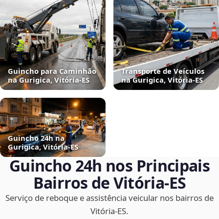
Guincho para Caminhão
Transporte de Veículos
na Gurigica, Vitória‑ES
na Gurigica, Vitória‑ES
Guincho 24h na
Gurigica, Vitória‑ES
Guincho 24h nos Principais
Bairros de Vitória‑ES
Serviço de reboque e assistência veicular nos bairros de
Vitória‑ES.