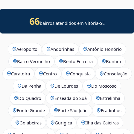
66
bairros atendidos em
Vitória
-
SE
Aeroporto
Andorinhas
Antônio Honório
Barro Vermelho
Bento Ferreira
Bonfim
Caratoíra
Centro
Conquista
Consolação
Da Penha
De Lourdes
Do Moscoso
Do Quadro
Enseada do Suá
Estrelinha
Fonte Grande
Forte São João
Fradinhos
Goiabeiras
Gurigica
Ilha das Caieiras