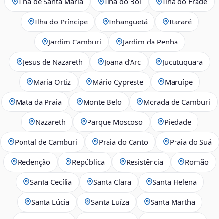
Ilha de Santa Maria
Ilha do Boi
Ilha do Frade
Ilha do Príncipe
Inhanguetá
Itararé
Jardim Camburi
Jardim da Penha
Jesus de Nazareth
Joana d’Arc
Jucutuquara
Maria Ortiz
Mário Cypreste
Maruípe
Mata da Praia
Monte Belo
Morada de Camburi
Nazareth
Parque Moscoso
Piedade
Pontal de Camburi
Praia do Canto
Praia do Suá
Redenção
República
Resistência
Romão
Santa Cecília
Santa Clara
Santa Helena
Santa Lúcia
Santa Luíza
Santa Martha