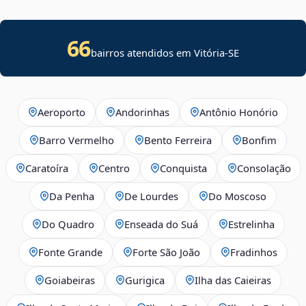
66
bairros atendidos em
Vitória
-
SE
Aeroporto
Andorinhas
Antônio Honório
Barro Vermelho
Bento Ferreira
Bonfim
Caratoíra
Centro
Conquista
Consolação
Da Penha
De Lourdes
Do Moscoso
Do Quadro
Enseada do Suá
Estrelinha
Fonte Grande
Forte São João
Fradinhos
Goiabeiras
Gurigica
Ilha das Caieiras