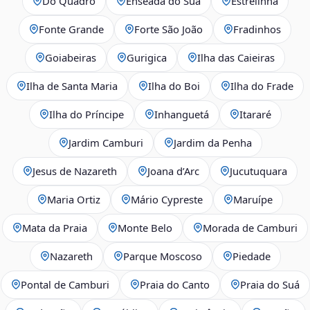
Do Quadro
Enseada do Suá
Estrelinha
Fonte Grande
Forte São João
Fradinhos
Goiabeiras
Gurigica
Ilha das Caieiras
Ilha de Santa Maria
Ilha do Boi
Ilha do Frade
Ilha do Príncipe
Inhanguetá
Itararé
Jardim Camburi
Jardim da Penha
Jesus de Nazareth
Joana d’Arc
Jucutuquara
Maria Ortiz
Mário Cypreste
Maruípe
Mata da Praia
Monte Belo
Morada de Camburi
Nazareth
Parque Moscoso
Piedade
Pontal de Camburi
Praia do Canto
Praia do Suá