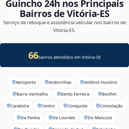
Guincho 24h nos Principais
Bairros de Vitória‑ES
Serviço de reboque e assistência veicular nos bairros de
Vitória‑ES.
66
bairros atendidos em
Vitória
-
SE
Aeroporto
Andorinhas
Antônio Honório
Barro Vermelho
Bento Ferreira
Bonfim
Caratoíra
Centro
Conquista
Consolação
Da Penha
De Lourdes
Do Moscoso