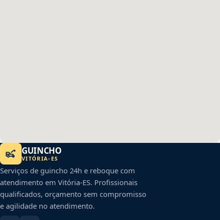
GUINCHO
VITÓRIA
-
ES
Serviços de guincho 24h e reboque com
atendimento em
Vitória
-
ES
. Profissionais
qualificados, orçamento sem compromisso
e agilidade no atendimento.