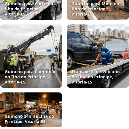
Guincho para Carro na
Guincho para Moto na
Ilha do Príncipe,
Ilha do Príncipe,
Vitória‑ES
Vitória‑ES
Guincho para Caminhão
Transporte de Veículos
na Ilha do Príncipe,
na Ilha do Príncipe,
Vitória‑ES
Vitória‑ES
Guincho 24h na Ilha do
Príncipe, Vitória‑ES