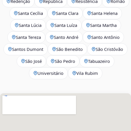
Redenção
República
Resistência
Romão
Santa Cecília
Santa Clara
Santa Helena
Santa Lúcia
Santa Luíza
Santa Martha
Santa Tereza
Santo André
Santo Antônio
Santos Dumont
São Benedito
São Cristóvão
São José
São Pedro
Tabuazeiro
Universitário
Vila Rubim