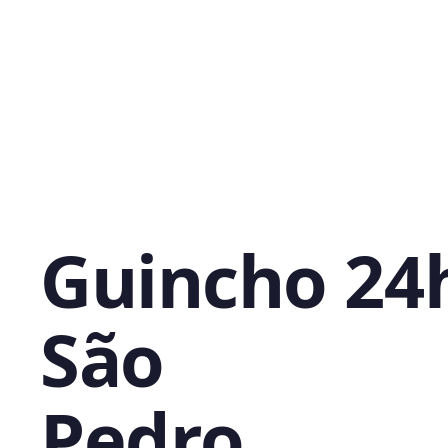
Guincho 24
São
Pedro,