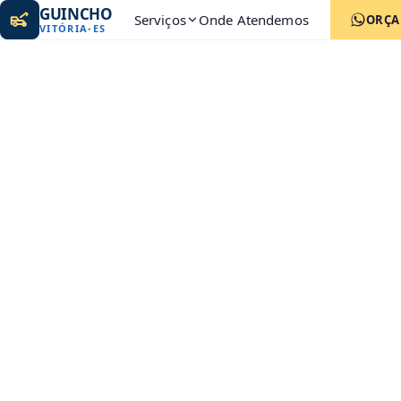
GUINCHO
Serviços
Onde Atendemos
ORÇ
VITÓRIA
-
ES