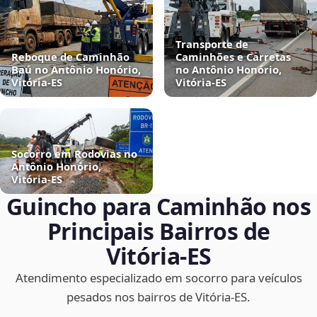
Transporte de
Reboque de Caminhão
Caminhões e Carretas
Baú no Antônio Honório,
no Antônio Honório,
Vitória‑ES
Vitória‑ES
Socorro em Rodovias no
Antônio Honório,
Vitória‑ES
Guincho para Caminhão nos
Principais Bairros de
Vitória‑ES
Atendimento especializado em socorro para veículos
pesados nos bairros de Vitória‑ES.