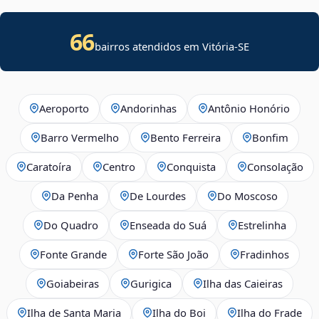
66
bairros atendidos em
Vitória
-
SE
Aeroporto
Andorinhas
Antônio Honório
Barro Vermelho
Bento Ferreira
Bonfim
Caratoíra
Centro
Conquista
Consolação
Da Penha
De Lourdes
Do Moscoso
Do Quadro
Enseada do Suá
Estrelinha
Fonte Grande
Forte São João
Fradinhos
Goiabeiras
Gurigica
Ilha das Caieiras
Ilha de Santa Maria
Ilha do Boi
Ilha do Frade