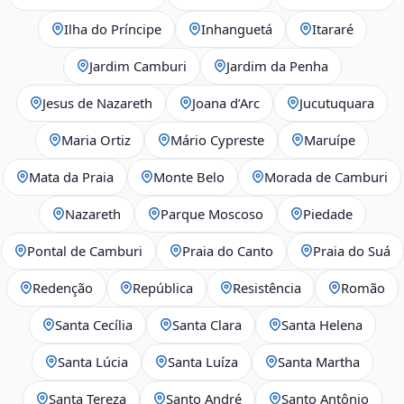
Ilha do Príncipe
Inhanguetá
Itararé
Jardim Camburi
Jardim da Penha
Jesus de Nazareth
Joana d’Arc
Jucutuquara
Maria Ortiz
Mário Cypreste
Maruípe
Mata da Praia
Monte Belo
Morada de Camburi
Nazareth
Parque Moscoso
Piedade
Pontal de Camburi
Praia do Canto
Praia do Suá
Redenção
República
Resistência
Romão
Santa Cecília
Santa Clara
Santa Helena
Santa Lúcia
Santa Luíza
Santa Martha
Santa Tereza
Santo André
Santo Antônio