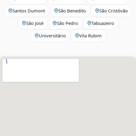
Santos Dumont
São Benedito
São Cristóvão
São José
São Pedro
Tabuazeiro
Universitário
Vila Rubim