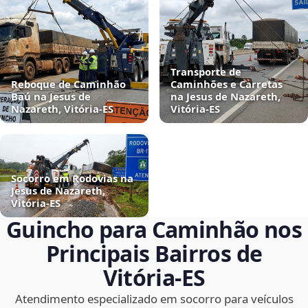
Transporte de
Reboque de Caminhão
Caminhões e Carretas
Baú na Jesus de
na Jesus de Nazareth,
Nazareth, Vitória‑ES
Vitória‑ES
Socorro em Rodovias na
Jesus de Nazareth,
Vitória‑ES
Guincho para Caminhão nos
Principais Bairros de
Vitória‑ES
Atendimento especializado em socorro para veículos