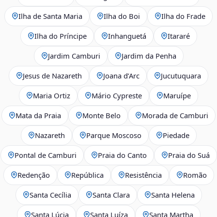
Ilha de Santa Maria
Ilha do Boi
Ilha do Frade
Ilha do Príncipe
Inhanguetá
Itararé
Jardim Camburi
Jardim da Penha
Jesus de Nazareth
Joana d’Arc
Jucutuquara
Maria Ortiz
Mário Cypreste
Maruípe
Mata da Praia
Monte Belo
Morada de Camburi
Nazareth
Parque Moscoso
Piedade
Pontal de Camburi
Praia do Canto
Praia do Suá
Redenção
República
Resistência
Romão
Santa Cecília
Santa Clara
Santa Helena
Santa Lúcia
Santa Luíza
Santa Martha