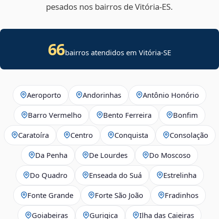
pesados nos bairros de Vitória‑ES.
66
bairros atendidos em
Vitória
-
SE
Aeroporto
Andorinhas
Antônio Honório
Barro Vermelho
Bento Ferreira
Bonfim
Caratoíra
Centro
Conquista
Consolação
Da Penha
De Lourdes
Do Moscoso
Do Quadro
Enseada do Suá
Estrelinha
Fonte Grande
Forte São João
Fradinhos
Goiabeiras
Gurigica
Ilha das Caieiras