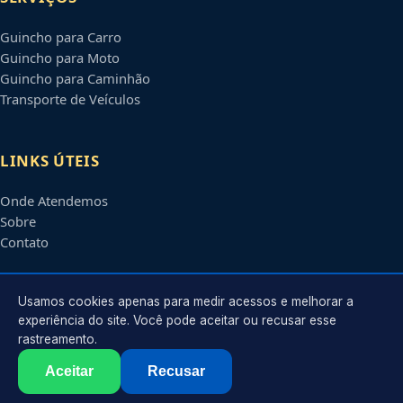
Guincho para Carro
Guincho para Moto
Guincho para Caminhão
Transporte de Veículos
LINKS ÚTEIS
Onde Atendemos
Sobre
Contato
CONTATO
Usamos cookies apenas para medir acessos e melhorar a
experiência do site. Você pode aceitar ou recusar esse
rastreamento.
Atendimento em
Vitória
-
ES
e regiões parceiras
contato@guinchosemvitoria.com.br
Aceitar
Recusar
©
2026
Guincho em
Vitória
-
ES
. Todos os direitos reservados.
Política de Privacidade
·
Termos de Uso
·
Sitemap