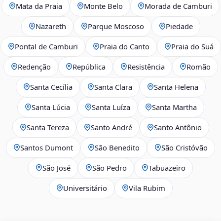
Mata da Praia
Monte Belo
Morada de Camburi
Nazareth
Parque Moscoso
Piedade
Pontal de Camburi
Praia do Canto
Praia do Suá
Redenção
República
Resistência
Romão
Santa Cecília
Santa Clara
Santa Helena
Santa Lúcia
Santa Luíza
Santa Martha
Santa Tereza
Santo André
Santo Antônio
Santos Dumont
São Benedito
São Cristóvão
São José
São Pedro
Tabuazeiro
Universitário
Vila Rubim