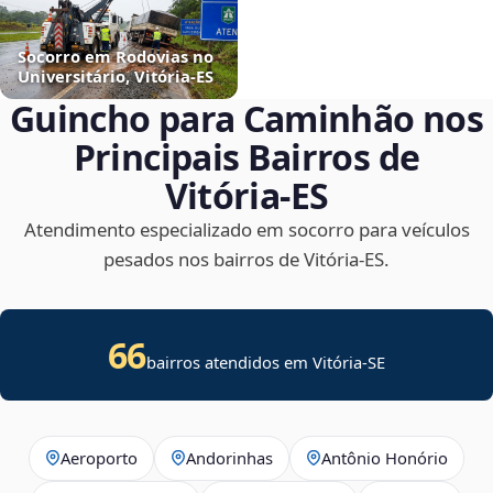
Socorro em Rodovias no
Universitário, Vitória‑ES
Guincho para Caminhão nos
Principais Bairros de
Vitória‑ES
Atendimento especializado em socorro para veículos
pesados nos bairros de Vitória‑ES.
66
bairros atendidos em
Vitória
-
SE
Aeroporto
Andorinhas
Antônio Honório