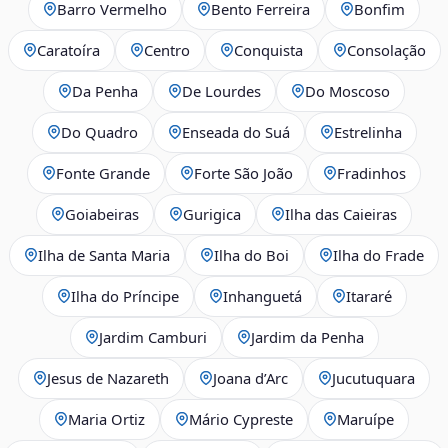
Barro Vermelho
Bento Ferreira
Bonfim
Caratoíra
Centro
Conquista
Consolação
Da Penha
De Lourdes
Do Moscoso
Do Quadro
Enseada do Suá
Estrelinha
Fonte Grande
Forte São João
Fradinhos
Goiabeiras
Gurigica
Ilha das Caieiras
Ilha de Santa Maria
Ilha do Boi
Ilha do Frade
Ilha do Príncipe
Inhanguetá
Itararé
Jardim Camburi
Jardim da Penha
Jesus de Nazareth
Joana d’Arc
Jucutuquara
Maria Ortiz
Mário Cypreste
Maruípe