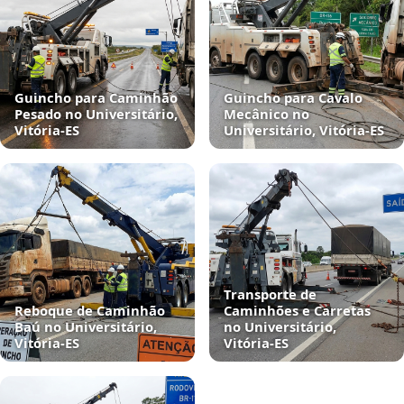
Guincho para Caminhão
Guincho para Cavalo
Pesado no Universitário,
Mecânico no
Vitória‑ES
Universitário, Vitória‑ES
Transporte de
Reboque de Caminhão
Caminhões e Carretas
Baú no Universitário,
no Universitário,
Vitória‑ES
Vitória‑ES