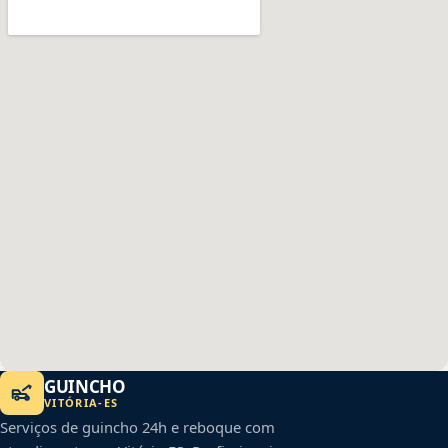
GUINCHO
VITÓRIA
-
ES
Serviços de guincho 24h e reboque com