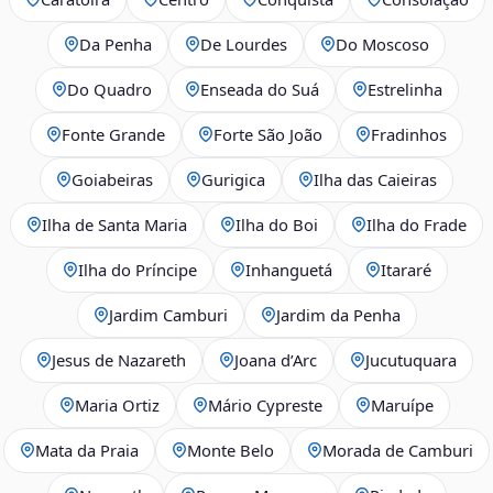
Da Penha
De Lourdes
Do Moscoso
Do Quadro
Enseada do Suá
Estrelinha
Fonte Grande
Forte São João
Fradinhos
Goiabeiras
Gurigica
Ilha das Caieiras
Ilha de Santa Maria
Ilha do Boi
Ilha do Frade
Ilha do Príncipe
Inhanguetá
Itararé
Jardim Camburi
Jardim da Penha
Jesus de Nazareth
Joana d’Arc
Jucutuquara
Maria Ortiz
Mário Cypreste
Maruípe
Mata da Praia
Monte Belo
Morada de Camburi