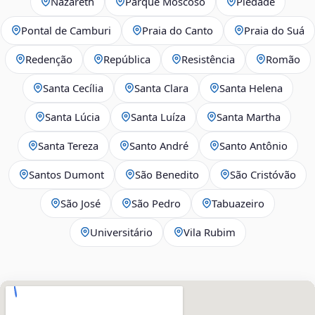
Nazareth
Parque Moscoso
Piedade
Pontal de Camburi
Praia do Canto
Praia do Suá
Redenção
República
Resistência
Romão
Santa Cecília
Santa Clara
Santa Helena
Santa Lúcia
Santa Luíza
Santa Martha
Santa Tereza
Santo André
Santo Antônio
Santos Dumont
São Benedito
São Cristóvão
São José
São Pedro
Tabuazeiro
Universitário
Vila Rubim