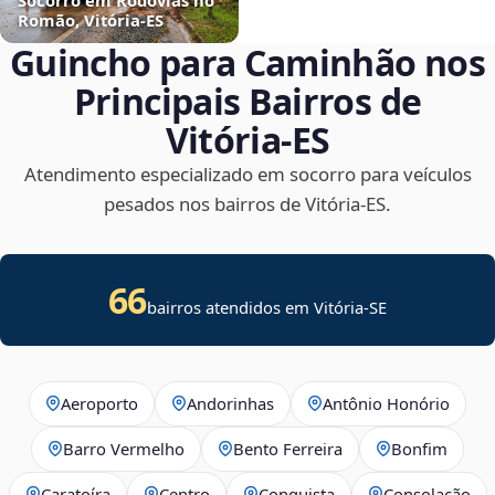
Romão, Vitória‑ES
Guincho para Caminhão nos
Principais Bairros de
Vitória‑ES
Atendimento especializado em socorro para veículos
pesados nos bairros de Vitória‑ES.
66
bairros atendidos em
Vitória
-
SE
Aeroporto
Andorinhas
Antônio Honório
Barro Vermelho
Bento Ferreira
Bonfim
Caratoíra
Centro
Conquista
Consolação