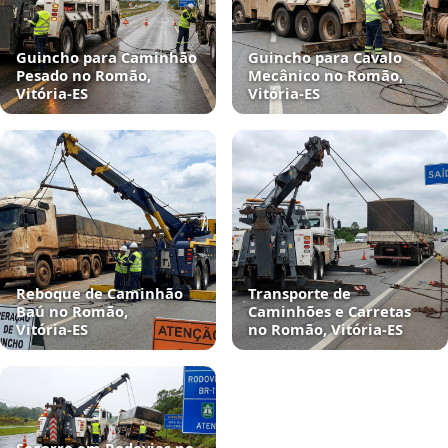
Guincho para Caminhão
Guincho para Cavalo
Pesado no Romão,
Mecânico no Romão,
Vitória‑ES
Vitória‑ES
Reboque de Caminhão
Transporte de
Baú no Romão,
Caminhões e Carretas
Vitória‑ES
no Romão, Vitória‑ES
Socorro em Rodovias no