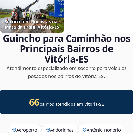
Socorro em Rodovias na
Mata da Praia, Vitória‑ES
Guincho para Caminhão nos
Principais Bairros de
Vitória‑ES
Atendimento especializado em socorro para veículos
pesados nos bairros de Vitória‑ES.
66
bairros atendidos em
Vitória
-
SE
Aeroporto
Andorinhas
Antônio Honório