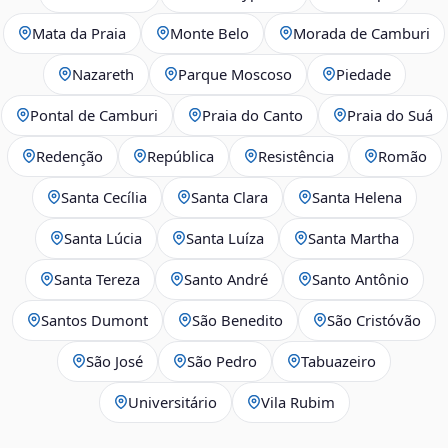
Mata da Praia
Monte Belo
Morada de Camburi
Nazareth
Parque Moscoso
Piedade
Pontal de Camburi
Praia do Canto
Praia do Suá
Redenção
República
Resistência
Romão
Santa Cecília
Santa Clara
Santa Helena
Santa Lúcia
Santa Luíza
Santa Martha
Santa Tereza
Santo André
Santo Antônio
Santos Dumont
São Benedito
São Cristóvão
São José
São Pedro
Tabuazeiro
Universitário
Vila Rubim