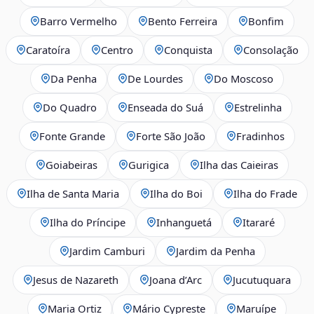
Barro Vermelho
Bento Ferreira
Bonfim
Caratoíra
Centro
Conquista
Consolação
Da Penha
De Lourdes
Do Moscoso
Do Quadro
Enseada do Suá
Estrelinha
Fonte Grande
Forte São João
Fradinhos
Goiabeiras
Gurigica
Ilha das Caieiras
Ilha de Santa Maria
Ilha do Boi
Ilha do Frade
Ilha do Príncipe
Inhanguetá
Itararé
Jardim Camburi
Jardim da Penha
Jesus de Nazareth
Joana d’Arc
Jucutuquara
Maria Ortiz
Mário Cypreste
Maruípe