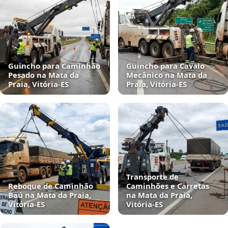
Guincho para Caminhão
Guincho para Cavalo
Pesado na Mata da
Mecânico na Mata da
Praia, Vitória‑ES
Praia, Vitória‑ES
Transporte de
Reboque de Caminhão
Caminhões e Carretas
Baú na Mata da Praia,
na Mata da Praia,
Vitória‑ES
Vitória‑ES