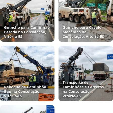
Guincho para Caminhão
Guincho para Cavalo
Pesado na Consolação,
Mecânico na
Vitória‑ES
Consolação, Vitória‑ES
Transporte de
Reboque de Caminhão
Caminhões e Carretas
Baú na Consolação,
na Consolação,
Vitória‑ES
Vitória‑ES