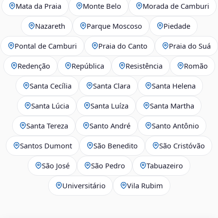
Mata da Praia
Monte Belo
Morada de Camburi
Nazareth
Parque Moscoso
Piedade
Pontal de Camburi
Praia do Canto
Praia do Suá
Redenção
República
Resistência
Romão
Santa Cecília
Santa Clara
Santa Helena
Santa Lúcia
Santa Luíza
Santa Martha
Santa Tereza
Santo André
Santo Antônio
Santos Dumont
São Benedito
São Cristóvão
São José
São Pedro
Tabuazeiro
Universitário
Vila Rubim