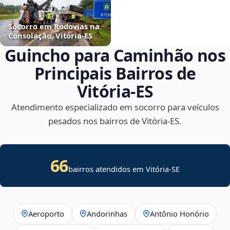
Socorro em Rodovias na
Consolação, Vitória‑ES
Guincho para Caminhão nos
Principais Bairros de
Vitória‑ES
Atendimento especializado em socorro para veículos
pesados nos bairros de Vitória‑ES.
66
bairros atendidos em
Vitória
-
SE
Aeroporto
Andorinhas
Antônio Honório