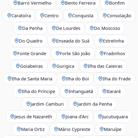
Barro Vermelho
Bento Ferreira
Bonfim
Caratoíra
Centro
Conquista
Consolação
Da Penha
De Lourdes
Do Moscoso
Do Quadro
Enseada do Suá
Estrelinha
Fonte Grande
Forte São João
Fradinhos
Goiabeiras
Gurigica
Ilha das Caieiras
Ilha de Santa Maria
Ilha do Boi
Ilha do Frade
Ilha do Príncipe
Inhanguetá
Itararé
Jardim Camburi
Jardim da Penha
Jesus de Nazareth
Joana d’Arc
Jucutuquara
Maria Ortiz
Mário Cypreste
Maruípe