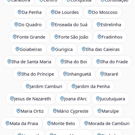
Da Penha
De Lourdes
Do Moscoso
Do Quadro
Enseada do Suá
Estrelinha
Fonte Grande
Forte São João
Fradinhos
Goiabeiras
Gurigica
Ilha das Caieiras
Ilha de Santa Maria
Ilha do Boi
Ilha do Frade
Ilha do Príncipe
Inhanguetá
Itararé
Jardim Camburi
Jardim da Penha
Jesus de Nazareth
Joana d’Arc
Jucutuquara
Maria Ortiz
Mário Cypreste
Maruípe
Mata da Praia
Monte Belo
Morada de Camburi