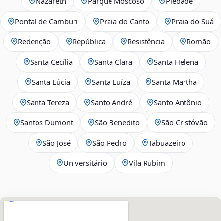
Nazareth
Parque Moscoso
Piedade
Pontal de Camburi
Praia do Canto
Praia do Suá
Redenção
República
Resistência
Romão
Santa Cecília
Santa Clara
Santa Helena
Santa Lúcia
Santa Luíza
Santa Martha
Santa Tereza
Santo André
Santo Antônio
Santos Dumont
São Benedito
São Cristóvão
São José
São Pedro
Tabuazeiro
Universitário
Vila Rubim