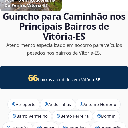
Da Penha, Vitória‑ES
Guincho para Caminhão nos
Principais Bairros de
Vitória‑ES
Atendimento especializado em socorro para veículos
pesados nos bairros de Vitória‑ES.
66
bairros atendidos em
Vitória
-
SE
Aeroporto
Andorinhas
Antônio Honório
Barro Vermelho
Bento Ferreira
Bonfim
Caratoíra
Centro
Conquista
Consolação