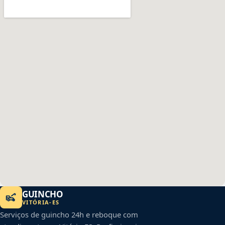
GUINCHO
VITÓRIA
-
ES
Serviços de guincho 24h e reboque com