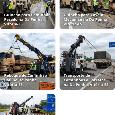
Guincho para Caminhão
Guincho para Cavalo
Pesado na Da Penha,
Mecânico na Da Penha,
Vitória‑ES
Vitória‑ES
Reboque de Caminhão
Transporte de
Baú na Da Penha,
Caminhões e Carretas
Vitória‑ES
na Da Penha, Vitória‑ES
Socorro em Rodovias na