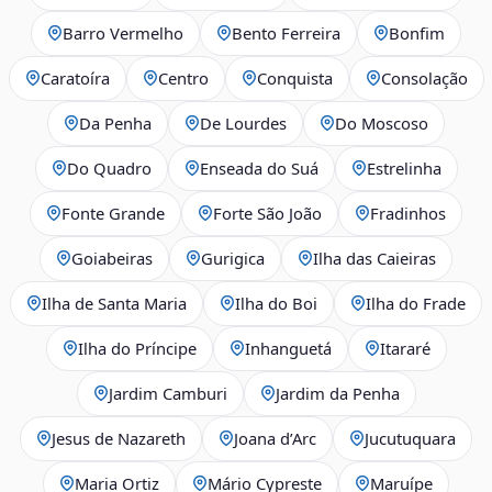
Barro Vermelho
Bento Ferreira
Bonfim
Caratoíra
Centro
Conquista
Consolação
Da Penha
De Lourdes
Do Moscoso
Do Quadro
Enseada do Suá
Estrelinha
Fonte Grande
Forte São João
Fradinhos
Goiabeiras
Gurigica
Ilha das Caieiras
Ilha de Santa Maria
Ilha do Boi
Ilha do Frade
Ilha do Príncipe
Inhanguetá
Itararé
Jardim Camburi
Jardim da Penha
Jesus de Nazareth
Joana d’Arc
Jucutuquara
Maria Ortiz
Mário Cypreste
Maruípe