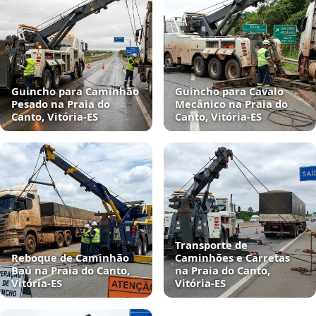
Guincho para Caminhão
Guincho para Cavalo
Pesado na Praia do
Mecânico na Praia do
Canto, Vitória‑ES
Canto, Vitória‑ES
Transporte de
Reboque de Caminhão
Caminhões e Carretas
Baú na Praia do Canto,
na Praia do Canto,
Vitória‑ES
Vitória‑ES