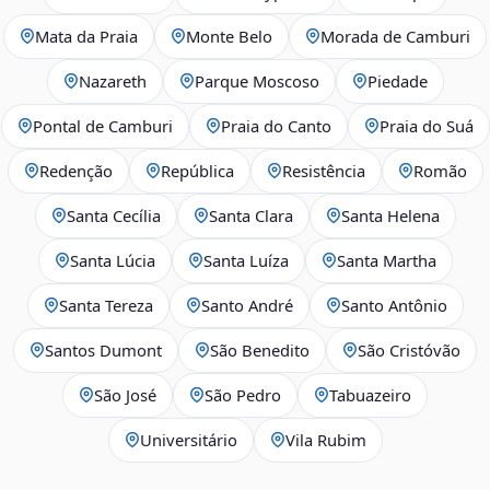
Mata da Praia
Monte Belo
Morada de Camburi
Nazareth
Parque Moscoso
Piedade
Pontal de Camburi
Praia do Canto
Praia do Suá
Redenção
República
Resistência
Romão
Santa Cecília
Santa Clara
Santa Helena
Santa Lúcia
Santa Luíza
Santa Martha
Santa Tereza
Santo André
Santo Antônio
Santos Dumont
São Benedito
São Cristóvão
São José
São Pedro
Tabuazeiro
Universitário
Vila Rubim