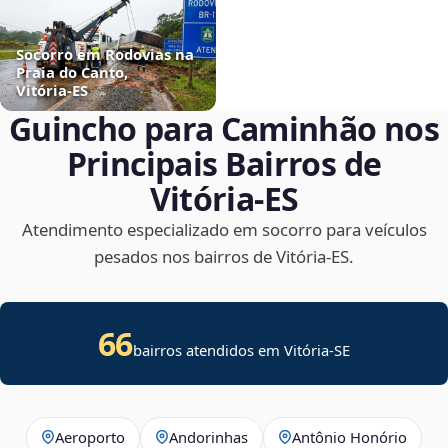
Socorro em Rodovias na
Praia do Canto,
Vitória‑ES
Guincho para Caminhão nos
Principais Bairros de
Vitória‑ES
Atendimento especializado em socorro para veículos
pesados nos bairros de Vitória‑ES.
66
bairros atendidos em
Vitória
-
SE
Aeroporto
Andorinhas
Antônio Honório