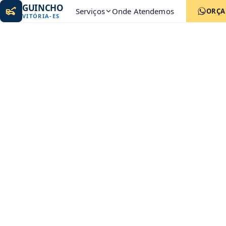
GUINCHO
Serviços
Onde Atendemos
ORÇ
VITÓRIA
-
ES