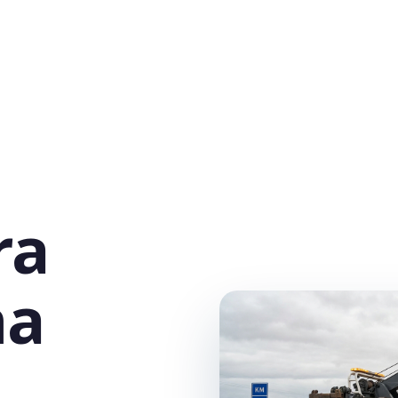
ra
na