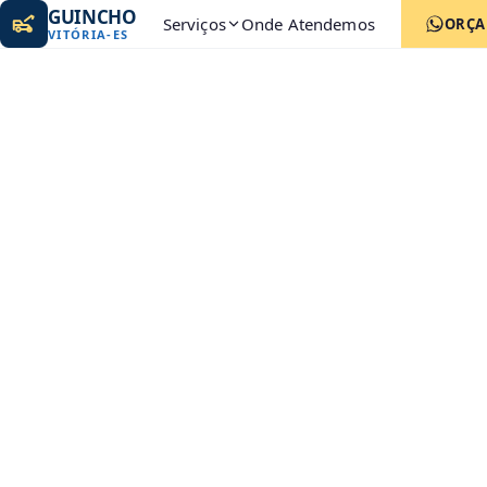
GUINCHO
Serviços
Onde Atendemos
ORÇ
VITÓRIA
-
ES