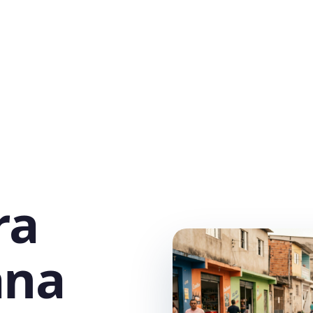
ra
ana