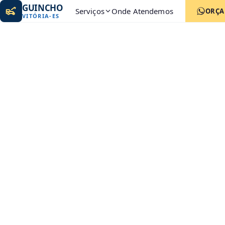
GUINCHO
Serviços
Onde Atendemos
ORÇ
VITÓRIA
-
ES