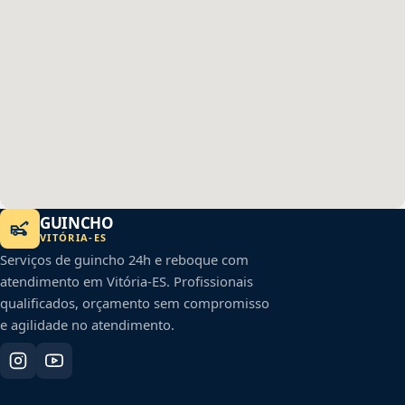
GUINCHO
VITÓRIA
-
ES
Serviços de guincho 24h e reboque com
atendimento em
Vitória
-
ES
. Profissionais
qualificados, orçamento sem compromisso
e agilidade no atendimento.