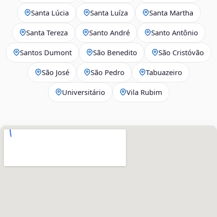
Santa Lúcia
Santa Luíza
Santa Martha
Santa Tereza
Santo André
Santo Antônio
Santos Dumont
São Benedito
São Cristóvão
São José
São Pedro
Tabuazeiro
Universitário
Vila Rubim