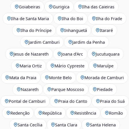
Goiabeiras
Gurigica
Ilha das Caieiras
Ilha de Santa Maria
Ilha do Boi
Ilha do Frade
Ilha do Príncipe
Inhanguetá
Itararé
Jardim Camburi
Jardim da Penha
Jesus de Nazareth
Joana d’Arc
Jucutuquara
Maria Ortiz
Mário Cypreste
Maruípe
Mata da Praia
Monte Belo
Morada de Camburi
Nazareth
Parque Moscoso
Piedade
Pontal de Camburi
Praia do Canto
Praia do Suá
Redenção
República
Resistência
Romão
Santa Cecília
Santa Clara
Santa Helena