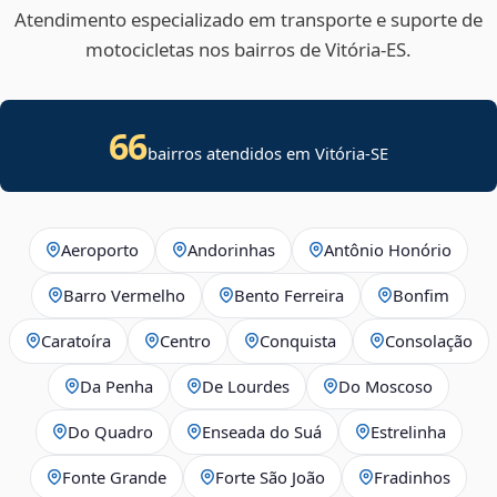
Atendimento especializado em transporte e suporte de
motocicletas nos bairros de Vitória‑ES.
66
bairros atendidos em
Vitória
-
SE
Aeroporto
Andorinhas
Antônio Honório
Barro Vermelho
Bento Ferreira
Bonfim
Caratoíra
Centro
Conquista
Consolação
Da Penha
De Lourdes
Do Moscoso
Do Quadro
Enseada do Suá
Estrelinha
Fonte Grande
Forte São João
Fradinhos