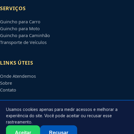
SERVIÇOS
Guincho para Carro
Guincho para Moto
Guincho para Caminhão
Transporte de Veículos
LINKS ÚTEIS
Onde Atendemos
Sobre
Contato
CONTATO
Usamos cookies apenas para medir acessos e melhorar a
experiência do site. Você pode aceitar ou recusar esse
rastreamento.
Atendimento em
Vitória
-
ES
e regiões parceiras
contato@guinchosemvitoria.com.br
Aceitar
Recusar