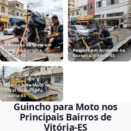
Remoção de Moto em
Pane na Gurigica,
Resgate em Acidente na
Vitória‑ES
Gurigica, Vitória‑ES
Auxílio para Moto no
Local na Gurigica,
Vitória‑ES
Guincho para Moto nos
Principais Bairros de
Vitória‑ES