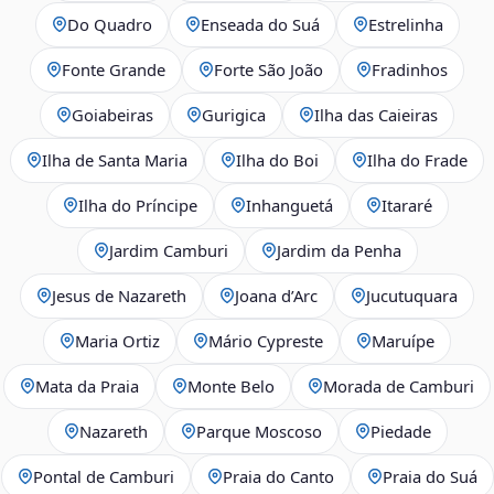
Do Quadro
Enseada do Suá
Estrelinha
Fonte Grande
Forte São João
Fradinhos
Goiabeiras
Gurigica
Ilha das Caieiras
Ilha de Santa Maria
Ilha do Boi
Ilha do Frade
Ilha do Príncipe
Inhanguetá
Itararé
Jardim Camburi
Jardim da Penha
Jesus de Nazareth
Joana d’Arc
Jucutuquara
Maria Ortiz
Mário Cypreste
Maruípe
Mata da Praia
Monte Belo
Morada de Camburi
Nazareth
Parque Moscoso
Piedade
Pontal de Camburi
Praia do Canto
Praia do Suá