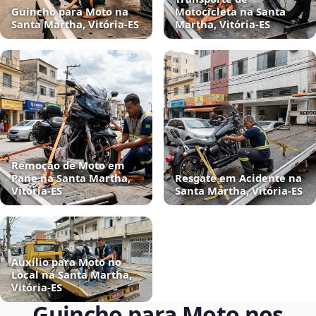
Guincho para Moto na
Motocicleta na Santa
Santa Martha, Vitória‑ES
Martha, Vitória‑ES
Remoção de Moto em
Pane na Santa Martha,
Resgate em Acidente na
Vitória‑ES
Santa Martha, Vitória‑ES
Auxílio para Moto no
Local na Santa Martha,
Vitória‑ES
Guincho para Moto nos