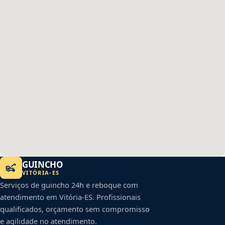
GUINCHO
VITÓRIA
-
ES
Serviços de guincho 24h e reboque com
atendimento em
Vitória
-
ES
. Profissionais
qualificados, orçamento sem compromisso
e agilidade no atendimento.