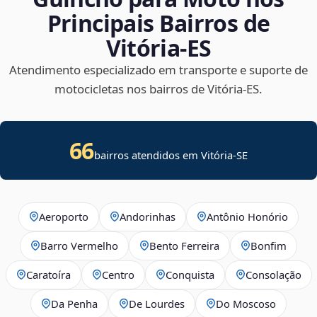
Principais Bairros de
Vitória‑ES
Atendimento especializado em transporte e suporte de
motocicletas nos bairros de Vitória‑ES.
66
bairros atendidos em
Vitória
-
SE
Aeroporto
Andorinhas
Antônio Honório
Barro Vermelho
Bento Ferreira
Bonfim
Caratoíra
Centro
Conquista
Consolação
Da Penha
De Lourdes
Do Moscoso