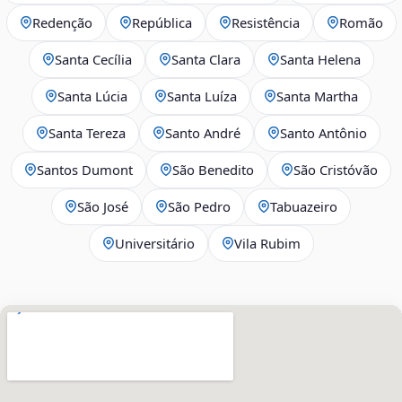
Redenção
República
Resistência
Romão
Santa Cecília
Santa Clara
Santa Helena
Santa Lúcia
Santa Luíza
Santa Martha
Santa Tereza
Santo André
Santo Antônio
Santos Dumont
São Benedito
São Cristóvão
São José
São Pedro
Tabuazeiro
Universitário
Vila Rubim