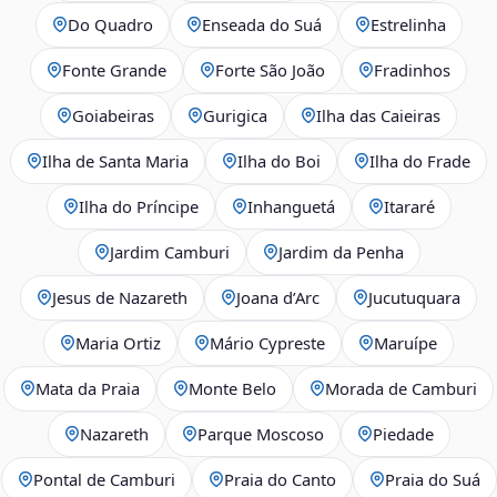
Do Quadro
Enseada do Suá
Estrelinha
Fonte Grande
Forte São João
Fradinhos
Goiabeiras
Gurigica
Ilha das Caieiras
Ilha de Santa Maria
Ilha do Boi
Ilha do Frade
Ilha do Príncipe
Inhanguetá
Itararé
Jardim Camburi
Jardim da Penha
Jesus de Nazareth
Joana d’Arc
Jucutuquara
Maria Ortiz
Mário Cypreste
Maruípe
Mata da Praia
Monte Belo
Morada de Camburi
Nazareth
Parque Moscoso
Piedade
Pontal de Camburi
Praia do Canto
Praia do Suá