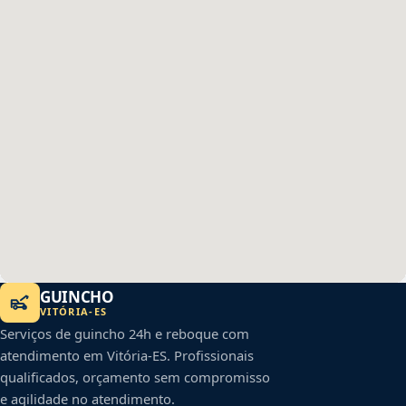
GUINCHO
VITÓRIA
-
ES
Serviços de guincho 24h e reboque com
atendimento em
Vitória
-
ES
. Profissionais
qualificados, orçamento sem compromisso
e agilidade no atendimento.