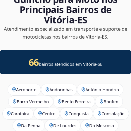
Principais Bairros de
Vitória‑ES
Atendimento especializado em transporte e suporte de
motocicletas nos bairros de Vitória‑ES.
66
bairros atendidos em
Vitória
-
SE
Aeroporto
Andorinhas
Antônio Honório
Barro Vermelho
Bento Ferreira
Bonfim
Caratoíra
Centro
Conquista
Consolação
Da Penha
De Lourdes
Do Moscoso