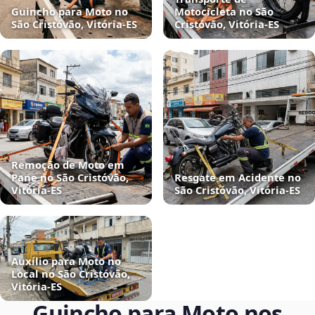
Guincho para Moto no
Motocicleta no São
São Cristóvão, Vitória‑ES
Cristóvão, Vitória‑ES
Remoção de Moto em
Pane no São Cristóvão,
Resgate em Acidente no
Vitória‑ES
São Cristóvão, Vitória‑ES
Auxílio para Moto no
Local no São Cristóvão,
Vitória‑ES
Guincho para Moto nos