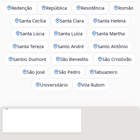
Redenção
República
Resistência
Romão
Santa Cecília
Santa Clara
Santa Helena
Santa Lúcia
Santa Luíza
Santa Martha
Santa Tereza
Santo André
Santo Antônio
Santos Dumont
São Benedito
São Cristóvão
São José
São Pedro
Tabuazeiro
Universitário
Vila Rubim