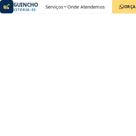
GUINCHO
Serviços
Onde Atendemos
ORÇ
VITÓRIA
-
ES