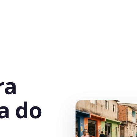
ra
a do