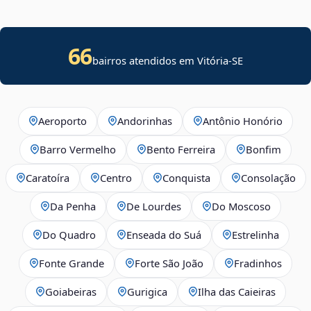
66
bairros atendidos em
Vitória
-
SE
Aeroporto
Andorinhas
Antônio Honório
Barro Vermelho
Bento Ferreira
Bonfim
Caratoíra
Centro
Conquista
Consolação
Da Penha
De Lourdes
Do Moscoso
Do Quadro
Enseada do Suá
Estrelinha
Fonte Grande
Forte São João
Fradinhos
Goiabeiras
Gurigica
Ilha das Caieiras