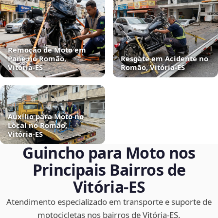
Remoção de Moto em
Pane no Romão,
Resgate em Acidente no
Vitória‑ES
Romão, Vitória‑ES
Auxílio para Moto no
Local no Romão,
Vitória‑ES
Guincho para Moto nos
Principais Bairros de
Vitória‑ES
Atendimento especializado em transporte e suporte de
motocicletas nos bairros de Vitória‑ES.