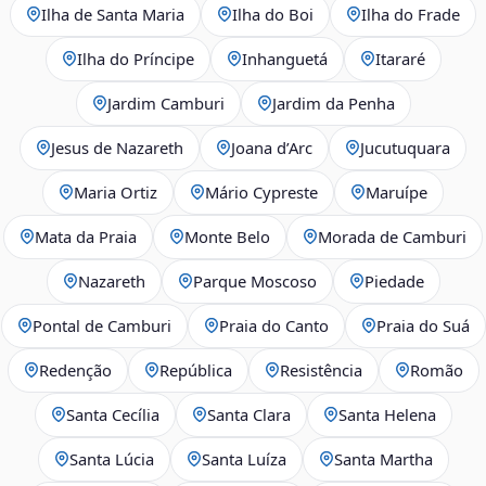
Ilha de Santa Maria
Ilha do Boi
Ilha do Frade
Ilha do Príncipe
Inhanguetá
Itararé
Jardim Camburi
Jardim da Penha
Jesus de Nazareth
Joana d’Arc
Jucutuquara
Maria Ortiz
Mário Cypreste
Maruípe
Mata da Praia
Monte Belo
Morada de Camburi
Nazareth
Parque Moscoso
Piedade
Pontal de Camburi
Praia do Canto
Praia do Suá
Redenção
República
Resistência
Romão
Santa Cecília
Santa Clara
Santa Helena
Santa Lúcia
Santa Luíza
Santa Martha