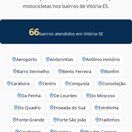
motocicletas nos bairros de Vitória‑ES.
66
bairros atendidos em
Vitória
-
SE
Aeroporto
Andorinhas
Antônio Honório
Barro Vermelho
Bento Ferreira
Bonfim
Caratoíra
Centro
Conquista
Consolação
Da Penha
De Lourdes
Do Moscoso
Do Quadro
Enseada do Suá
Estrelinha
Fonte Grande
Forte São João
Fradinhos
Goiabeiras
Gurigica
Ilha das Caieiras