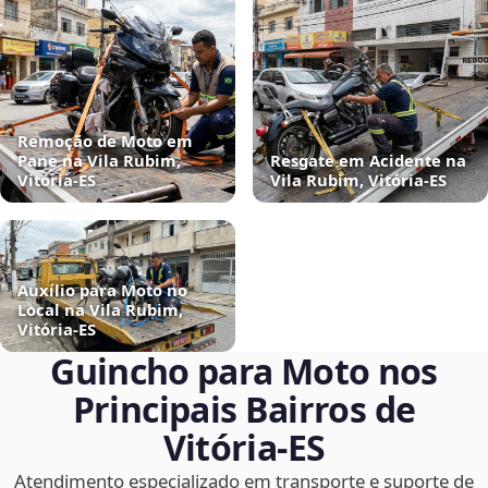
Remoção de Moto em
Pane na Vila Rubim,
Resgate em Acidente na
Vitória‑ES
Vila Rubim, Vitória‑ES
Auxílio para Moto no
Local na Vila Rubim,
Vitória‑ES
Guincho para Moto nos
Principais Bairros de
Vitória‑ES
Atendimento especializado em transporte e suporte de