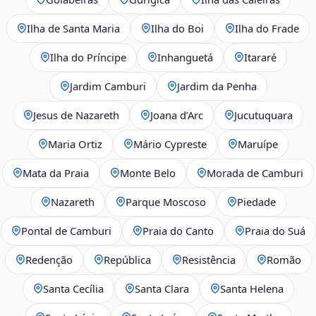
Ilha de Santa Maria
Ilha do Boi
Ilha do Frade
Ilha do Príncipe
Inhanguetá
Itararé
Jardim Camburi
Jardim da Penha
Jesus de Nazareth
Joana d’Arc
Jucutuquara
Maria Ortiz
Mário Cypreste
Maruípe
Mata da Praia
Monte Belo
Morada de Camburi
Nazareth
Parque Moscoso
Piedade
Pontal de Camburi
Praia do Canto
Praia do Suá
Redenção
República
Resistência
Romão
Santa Cecília
Santa Clara
Santa Helena