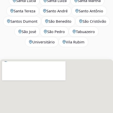
Santa Lúcia
Santa Luíza
Santa Martha
Santa Tereza
Santo André
Santo Antônio
Santos Dumont
São Benedito
São Cristóvão
São José
São Pedro
Tabuazeiro
Universitário
Vila Rubim