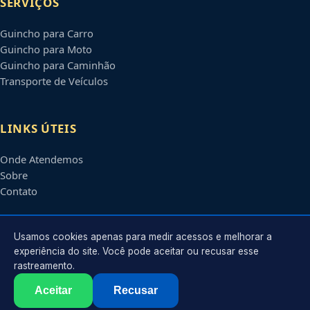
SERVIÇOS
Guincho para Carro
Guincho para Moto
Guincho para Caminhão
Transporte de Veículos
LINKS ÚTEIS
Onde Atendemos
Sobre
Contato
CONTATO
Usamos cookies apenas para medir acessos e melhorar a
experiência do site. Você pode aceitar ou recusar esse
rastreamento.
Atendimento em
Vitória
-
ES
e regiões parceiras
contato@guinchosemvitoria.com.br
Aceitar
Recusar
©
2026
Guincho em
Vitória
-
ES
. Todos os direitos reservados.