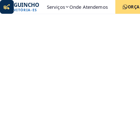
GUINCHO
Serviços
Onde Atendemos
ORÇ
VITÓRIA
-
ES