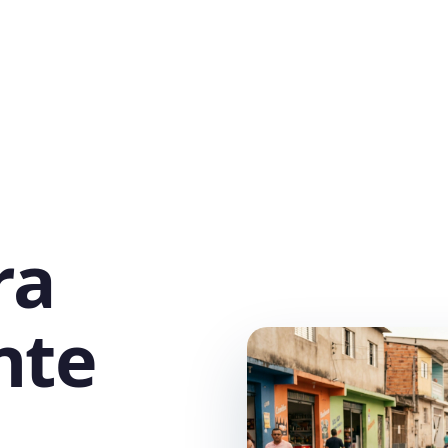
ra
nte